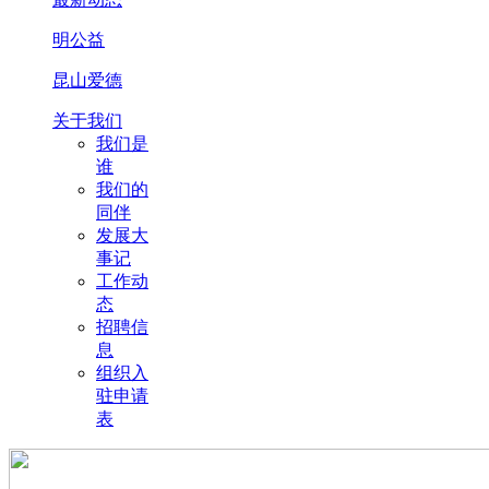
明公益
昆山爱德
关于我们
我们是
谁
我们的
同伴
发展大
事记
工作动
态
招聘信
息
组织入
驻申请
表