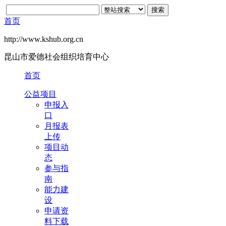
首页
http://www.kshub.org.cn
昆山市爱德社会组织培育中心
首页
公益项目
申报入
口
月报表
上传
项目动
态
参与指
南
能力建
设
申请资
料下载