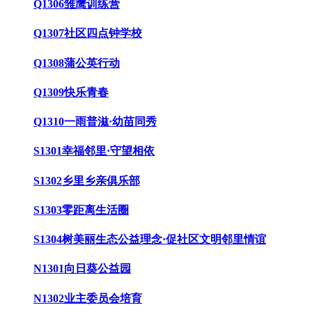
Q1306雏鹰训练营
Q1307社区四点钟学校
Q1308蒲公英行动
Q1309快乐青春
Q1310一雨普滋·幼苗同秀
S1301幸福邻里·守望相依
S1302乡里乡亲俱乐部
S1303零距离生活圈
S1304树美丽生态公益理念·促社区文明邻里情谊
N1301向日葵公益园
N1302业主委员会培育