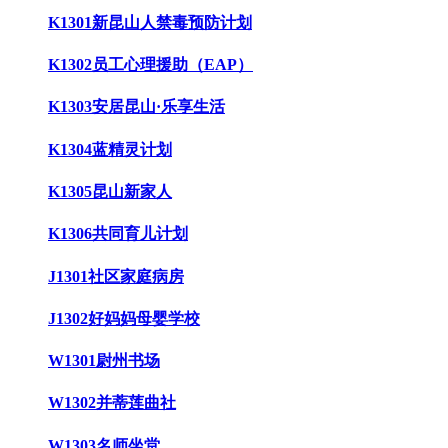
K1301新昆山人禁毒预防计划
K1302员工心理援助（EAP）
K1303安居昆山·乐享生活
K1304蓝精灵计划
K1305昆山新家人
K1306共同育儿计划
J1301社区家庭病房
J1302好妈妈母婴学校
W1301尉州书场
W1302并蒂莲曲社
W1303名师坐堂