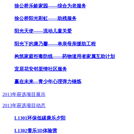
徐公桥乐龄家园——综合为老服务
徐公桥阳光彩虹——助残服务
阳光天使——流动儿童关爱
阳光下的康乃馨——单亲母亲援助工程
构筑家庭拒毒防线——药物滥用者家属互助计划
宜居花安邻里情社区服务
赢在未来—青少年心理弹力锤炼
2013年获选项目展示
2013年获选项目动态
L1301环保低碳康乐夕阳
L1302耆乐3D体验营