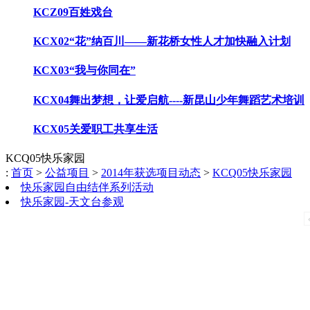
KCZ09百姓戏台
KCX02“花”纳百川——新花桥女性人才加快融入计划
KCX03“我与你同在”
KCX04舞出梦想，让爱启航----新昆山少年舞蹈艺术培训
KCX05关爱职工共享生活
KCQ05快乐家园
:
首页
>
公益项目
>
2014年获选项目动态
>
KCQ05快乐家园
快乐家园自由结伴系列活动
快乐家园-天文台参观