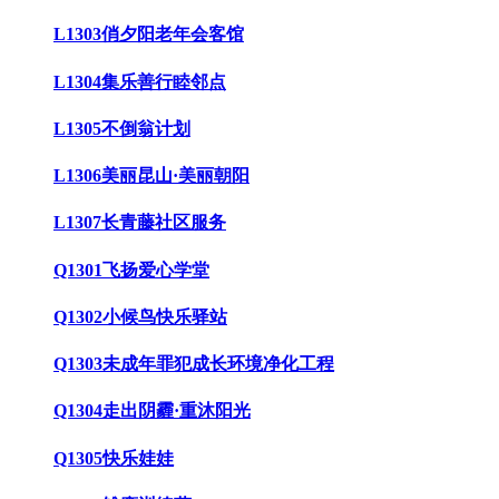
L1303俏夕阳老年会客馆
L1304集乐善行睦邻点
L1305不倒翁计划
L1306美丽昆山·美丽朝阳
L1307长青藤社区服务
Q1301飞扬爱心学堂
Q1302小候鸟快乐驿站
Q1303未成年罪犯成长环境净化工程
Q1304走出阴霾·重沐阳光
Q1305快乐娃娃