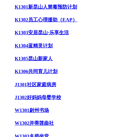
K1301新昆山人禁毒预防计划
K1302员工心理援助（EAP）
K1303安居昆山·乐享生活
K1304蓝精灵计划
K1305昆山新家人
K1306共同育儿计划
J1301社区家庭病房
J1302好妈妈母婴学校
W1301尉州书场
W1302并蒂莲曲社
W1303名师坐堂