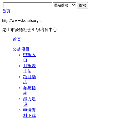
首页
http://www.kshub.org.cn
昆山市爱德社会组织培育中心
首页
公益项目
申报入
口
月报表
上传
项目动
态
参与指
南
能力建
设
申请资
料下载