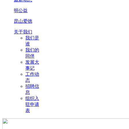
明公益
昆山爱德
关于我们
我们是
谁
我们的
同伴
发展大
事记
工作动
态
招聘信
息
组织入
驻申请
表