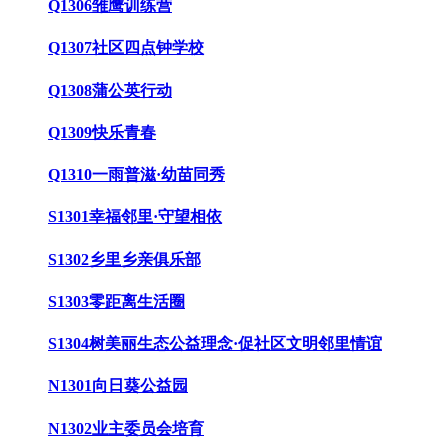
Q1306雏鹰训练营
Q1307社区四点钟学校
Q1308蒲公英行动
Q1309快乐青春
Q1310一雨普滋·幼苗同秀
S1301幸福邻里·守望相依
S1302乡里乡亲俱乐部
S1303零距离生活圈
S1304树美丽生态公益理念·促社区文明邻里情谊
N1301向日葵公益园
N1302业主委员会培育