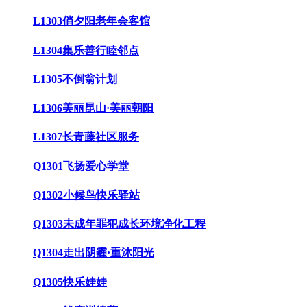
L1303俏夕阳老年会客馆
L1304集乐善行睦邻点
L1305不倒翁计划
L1306美丽昆山·美丽朝阳
L1307长青藤社区服务
Q1301飞扬爱心学堂
Q1302小候鸟快乐驿站
Q1303未成年罪犯成长环境净化工程
Q1304走出阴霾·重沐阳光
Q1305快乐娃娃