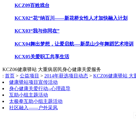
KCZ09百姓戏台
KCX02“花”纳百川——新花桥女性人才加快融入计划
KCX03“我与你同在”
KCX04舞出梦想，让爱启航----新昆山少年舞蹈艺术培训
KCX05关爱职工共享生活
KCZ06健康驿站 大重病居民身心健康关爱服务
:
首页
>
公益项目
>
2014年获选项目动态
>
KCZ06健康驿站
健康驿站项目宣传活动
身心健康关爱行动--心理疏导
互助小组主题活动
太极拳互助小组主题活动
社区融入——户外采风