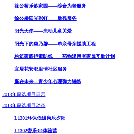
徐公桥乐龄家园——综合为老服务
徐公桥阳光彩虹——助残服务
阳光天使——流动儿童关爱
阳光下的康乃馨——单亲母亲援助工程
构筑家庭拒毒防线——药物滥用者家属互助计划
宜居花安邻里情社区服务
赢在未来—青少年心理弹力锤炼
2013年获选项目展示
2013年获选项目动态
L1301环保低碳康乐夕阳
L1302耆乐3D体验营