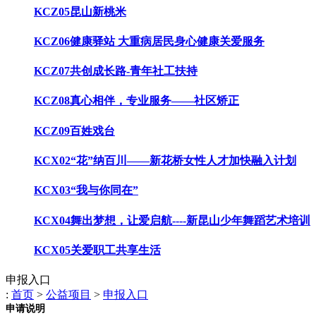
KCZ05昆山新桃米
KCZ06健康驿站 大重病居民身心健康关爱服务
KCZ07共创成长路-青年社工扶持
KCZ08真心相伴，专业服务——社区矫正
KCZ09百姓戏台
KCX02“花”纳百川——新花桥女性人才加快融入计划
KCX03“我与你同在”
KCX04舞出梦想，让爱启航----新昆山少年舞蹈艺术培训
KCX05关爱职工共享生活
申报入口
:
首页
>
公益项目
>
申报入口
申请说明