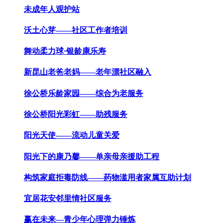
未成年人观护站
沃土心芽——社区工作者培训
舞动柔力球·银龄康乐寿
新昆山老爸老妈——老年漂社区融入
徐公桥乐龄家园——综合为老服务
徐公桥阳光彩虹——助残服务
阳光天使——流动儿童关爱
阳光下的康乃馨——单亲母亲援助工程
构筑家庭拒毒防线——药物滥用者家属互助计划
宜居花安邻里情社区服务
赢在未来—青少年心理弹力锤炼