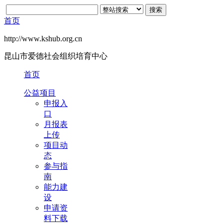
首页
http://www.kshub.org.cn
昆山市爱德社会组织培育中心
首页
公益项目
申报入
口
月报表
上传
项目动
态
参与指
南
能力建
设
申请资
料下载