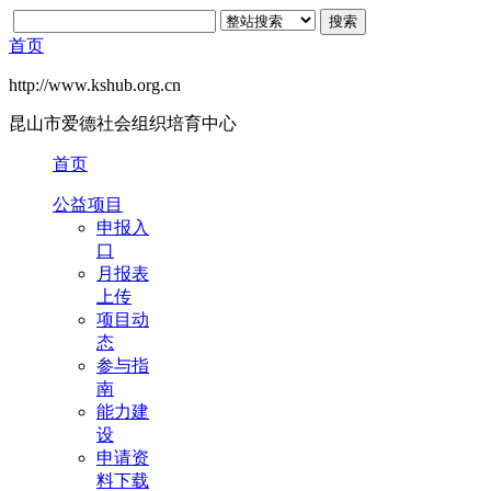
首页
http://www.kshub.org.cn
昆山市爱德社会组织培育中心
首页
公益项目
申报入
口
月报表
上传
项目动
态
参与指
南
能力建
设
申请资
料下载