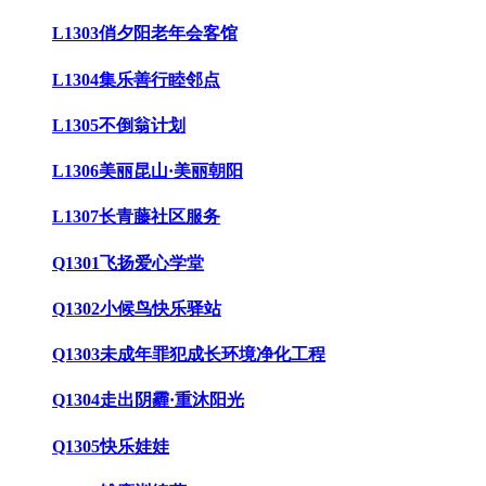
L1303俏夕阳老年会客馆
L1304集乐善行睦邻点
L1305不倒翁计划
L1306美丽昆山·美丽朝阳
L1307长青藤社区服务
Q1301飞扬爱心学堂
Q1302小候鸟快乐驿站
Q1303未成年罪犯成长环境净化工程
Q1304走出阴霾·重沐阳光
Q1305快乐娃娃