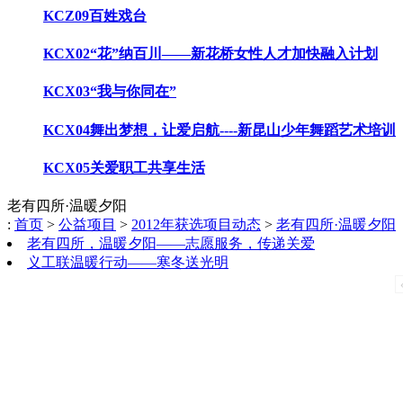
KCZ09百姓戏台
KCX02“花”纳百川——新花桥女性人才加快融入计划
KCX03“我与你同在”
KCX04舞出梦想，让爱启航----新昆山少年舞蹈艺术培训
KCX05关爱职工共享生活
老有四所·温暖夕阳
:
首页
>
公益项目
>
2012年获选项目动态
>
老有四所·温暖夕阳
老有四所，温暖夕阳——志愿服务，传递关爱
义工联温暖行动——寒冬送光明