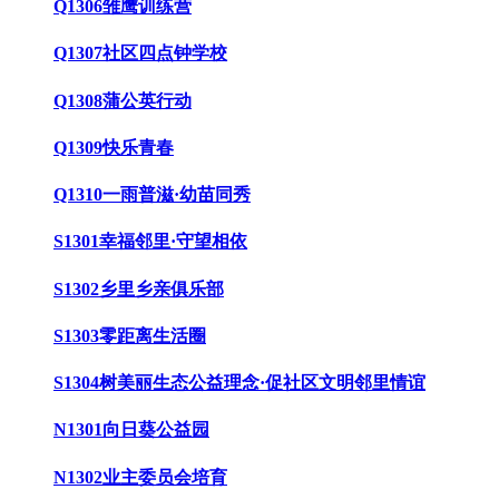
Q1306雏鹰训练营
Q1307社区四点钟学校
Q1308蒲公英行动
Q1309快乐青春
Q1310一雨普滋·幼苗同秀
S1301幸福邻里·守望相依
S1302乡里乡亲俱乐部
S1303零距离生活圈
S1304树美丽生态公益理念·促社区文明邻里情谊
N1301向日葵公益园
N1302业主委员会培育