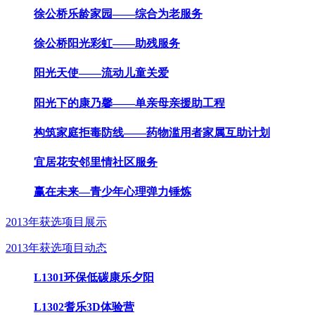
徐公桥乐龄家园——综合为老服务
徐公桥阳光彩虹——助残服务
阳光天使——流动儿童关爱
阳光下的康乃馨——单亲母亲援助工程
构筑家庭拒毒防线——药物滥用者家属互助计划
宜居花安邻里情社区服务
赢在未来—青少年心理弹力锤炼
2013年获选项目展示
2013年获选项目动态
L1301环保低碳康乐夕阳
L1302耆乐3D体验营