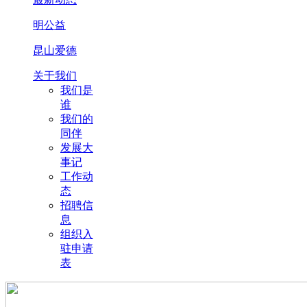
明公益
昆山爱德
关于我们
我们是
谁
我们的
同伴
发展大
事记
工作动
态
招聘信
息
组织入
驻申请
表