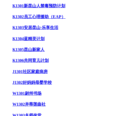
K1301新昆山人禁毒预防计划
K1302员工心理援助（EAP）
K1303安居昆山·乐享生活
K1304蓝精灵计划
K1305昆山新家人
K1306共同育儿计划
J1301社区家庭病房
J1302好妈妈母婴学校
W1301尉州书场
W1302并蒂莲曲社
W1303名师坐堂